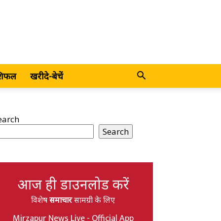
शिफल
खरीदे-बेचें
earch
Search
आज ही डाउनलोड करें
विशेष
समाचार
सामग्री के लिए
Mirzapur News Live - Official App