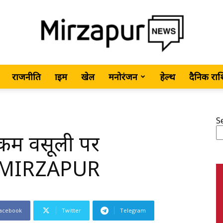
राजनीति
क्राइम
खेल
मनोरंजन
हेल्थ
दैनिक रा
MirzapurNews.com
S
कम वसूली पर
•
 -MIRZAPUR
acebook
Twitter
Telegram
Hindi