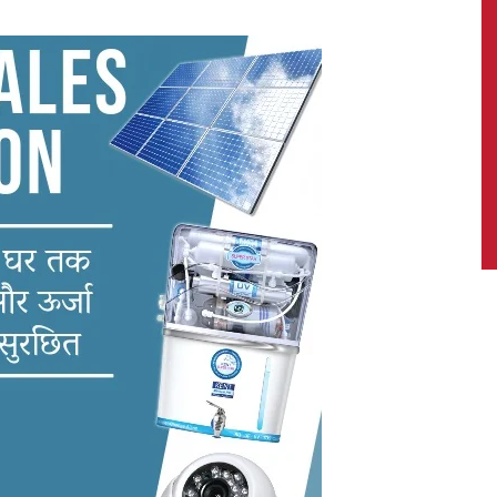
News,
Latest
News