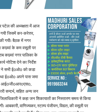
 पटेल की अध्यक्षता में आज
News
गयी जिसमें कर-करेत्तर,
ा की गयी। बैठक में नगर
यत कछवां के कम वसूली पर
राब कछवां नगर पालिका के
्य नोटिश देने का निर्देश
Paper
री ने सभी ई0ओ0 को कडा
 अन्यथा ई0ओ0 अपने पास जमा
दिवस , आई0जी0आर0एस0,
कारी सन्दर्भ, सहित अन्य जन
ी। जिलाधिकारी ने कहा जन शिकायातों का निस्तारण समय से किया
येगी। आबकारी, वाणिज्यकर, स्टाम्प पंजीयन, विद्यत, की वसूली पर