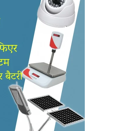
in
Hindi,
Today
Hindi