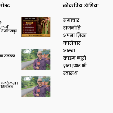
पोस्ट
लोकप्रिय श्रेणियां
समाचार
ी
लार्म
राजनीति
में मीरजापुर
अपना ज़िला
कारोबार
आस्था
गा का जलस्तर
क्राइम ब्यूरो
ज़रा इधर भी
स्वास्थ्य
 चलते कक्षा 1
 विद्यालय