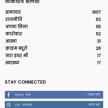
लोकप्रिय श्रेणियां
समाचार
19117
राजनीति
62
अपना ज़िला
55
कारोबार
52
आस्था
31
क्राइम ब्यूरो
28
ज़रा इधर भी
17
स्वास्थ्य
17
STAY CONNECTED
लाइक करें
18,000
फैंस
फॉलो करें
1,791
फॉलोवर