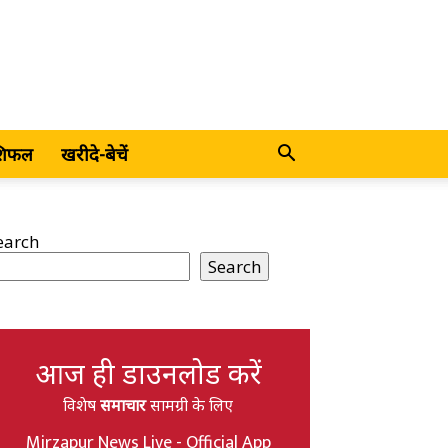
शिफल
खरीदे-बेचें
earch
Search
आज ही डाउनलोड करें
विशेष
समाचार
सामग्री के लिए
Mirzapur News Live - Official App