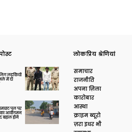
पोस्ट
लोकप्रिय श्रेणियां
समाचार
बालिग लड़कियों
े में दो
राजनीति
अपना ज़िला
कारोबार
आस्था
आमघाट पुल पर
ों का आवागमन
क्राइम ब्यूरो
द बहाल होने
ज़रा इधर भी