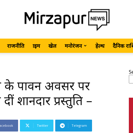
राजनीति
क्राइम
खेल
मनोरंजन
हेल्थ
दैनिक रा
MirzapurNews.com
S
ी के पावन अवसर पर
•
 दीं शानदार प्रस्तुति –
acebook
Twitter
Telegram
Hindi