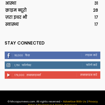
आस्था
31
क्राइम ब्यूरो
28
ज़रा इधर भी
17
स्वास्थ्य
17
STAY CONNECTED
लाइक करें
18,000
फैंस
फॉलो करें
1,791
फॉलोवर
सब्सक्राइब करें
179,000
सब्सक्राइबर्स
© Mirzapurnews.com. All rights reserved -
Advertise With Us
|
Privacy
Policy
|
Disclaimer & Terms of Service