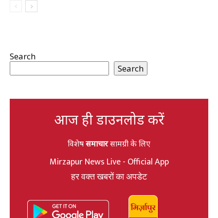
Search
Search
आज ही डाउनलोड करें
विशेष
समाचार
सामग्री के लिए
Mirzapur News Live - Official App
हर वक्त खबरों का अपडेट