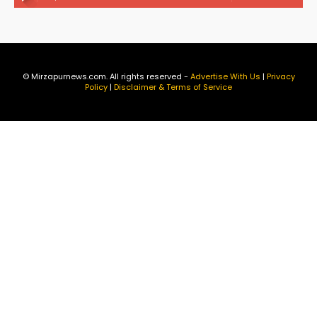
© Mirzapurnews.com. All rights reserved -
Advertise With Us
|
Privacy
Policy
|
Disclaimer & Terms of Service