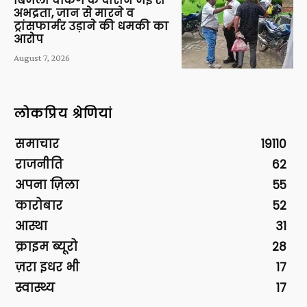
बिजली चेकिंग के दौरान जेई से
अभद्रता, जान से मारने व
ट्रांसफार्मर उड़ाने की धमकी का
आरोप
August 7, 2026
लोकप्रिय श्रेणियां
समाचार
19110
राजनीति
62
अपना ज़िला
55
कारोबार
52
आस्था
31
क्राइम ब्यूरो
28
ज़रा इधर भी
17
स्वास्थ्य
17