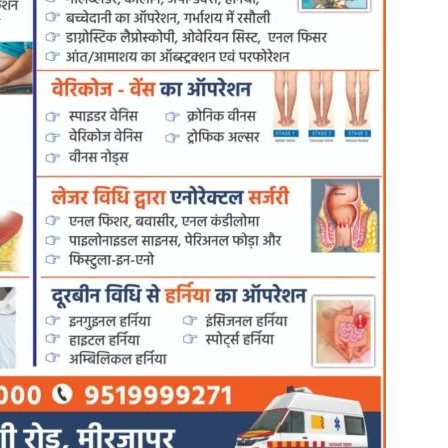
in
Hindi,
Today
Hindi