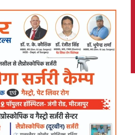
News,
Latest
News