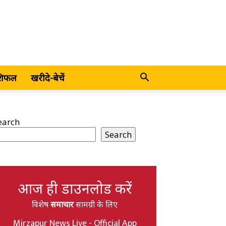
शिफल
खरीदे-बेचें
earch
Search
आज ही डाउनलोड करें
विशेष
समाचार
सामग्री के लिए
Mirzapur News Live - Official App