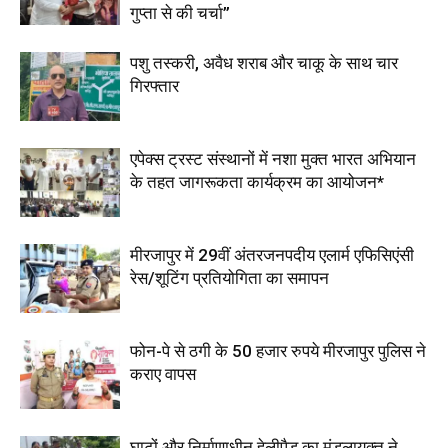
गुप्ता से की चर्चा”
पशु तस्करी, अवैध शराब और चाकू के साथ चार
गिरफ्तार
एपेक्स ट्रस्ट संस्थानों में नशा मुक्त भारत अभियान
के तहत जागरूकता कार्यक्रम का आयोजन*
मीरजापुर में 29वीं अंतरजनपदीय एलार्म एफिसिएंसी
रेस/शूटिंग प्रतियोगिता का समापन
फोन-पे से ठगी के 50 हजार रुपये मीरजापुर पुलिस ने
कराए वापस
घाटों और निर्माणाधीन हेलीपैड का मंडलायुक्त ने