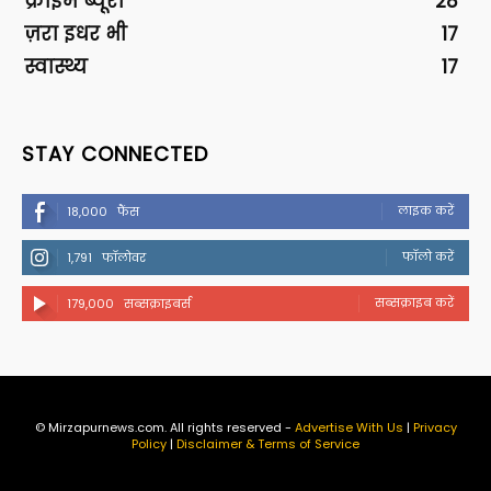
क्राइम ब्यूरो
28
ज़रा इधर भी
17
स्वास्थ्य
17
STAY CONNECTED
लाइक करें
18,000
फैंस
फॉलो करें
1,791
फॉलोवर
सब्सक्राइब करें
179,000
सब्सक्राइबर्स
© Mirzapurnews.com. All rights reserved -
Advertise With Us
|
Privacy
Policy
|
Disclaimer & Terms of Service