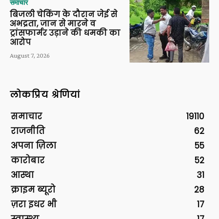
समाचार
बिजली चेकिंग के दौरान जेई से
अभद्रता, जान से मारने व
ट्रांसफार्मर उड़ाने की धमकी का
आरोप
August 7, 2026
लोकप्रिय श्रेणियां
समाचार
19110
राजनीति
62
अपना ज़िला
55
कारोबार
52
आस्था
31
क्राइम ब्यूरो
28
ज़रा इधर भी
17