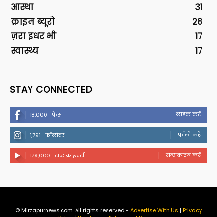
आस्था
31
क्राइम ब्यूरो
28
ज़रा इधर भी
17
स्वास्थ्य
17
STAY CONNECTED
लाइक करें
18,000
फैंस
फॉलो करें
1,791
फॉलोवर
सब्सक्राइब करें
179,000
सब्सक्राइबर्स
© Mirzapurnews.com. All rights reserved -
Advertise With Us
|
Privacy