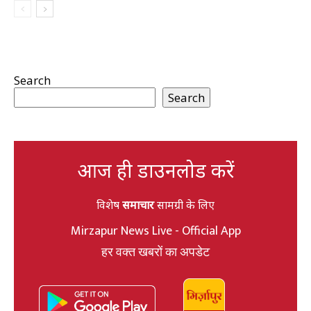
Search
Search
आज ही डाउनलोड करें
विशेष
समाचार
सामग्री के लिए
Mirzapur News Live - Official App
हर वक्त खबरों का अपडेट