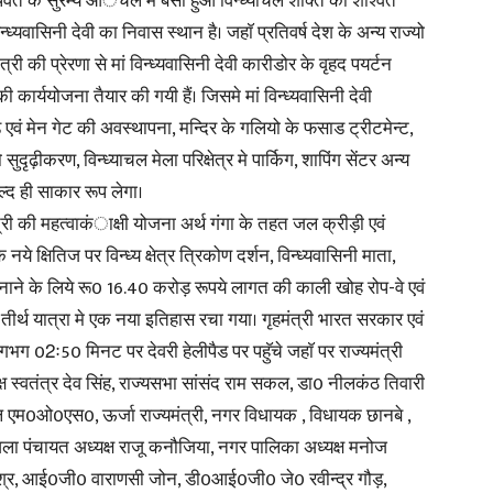
 पर्वत के सुरम्य आॅचल में बसा हुआ विन्ध्याचल शक्ति का शाश्वत
्ध्यवासिनी देवी का निवास स्थान है। जहाॅ प्रतिवर्ष देश के अन्य राज्यो
in
ंत्री की प्रेरणा से मां विन्ध्यवासिनी देवी कारीडोर के वृहद पयर्टन
कार्ययोजना तैयार की गयी हैं। जिसमे मां विन्ध्यवासिनी देवी
एवं मेन गेट की अवस्थापना, मन्दिर के गलियो के फसाड ट्रीटमेन्ट,
 सुदृढ़ीकरण, विन्ध्याचल मेला परिक्षेत्र मे पार्किग, शापिंग सेंटर अन्य
जल्द ही साकार रूप लेगा।
Hindi,
ंत्री की महत्वाकंाक्षी योजना अर्थ गंगा के तहत जल क्रीड़ी एवं
ये क्षितिज पर विन्ध्य क्षेत्र त्रिकोण दर्शन, विन्ध्यवासिनी माता,
नाने के लिये रू0 16.40 करोड़ रूपये लागत की काली खोह रोप-वे एवं
तीर्थ यात्रा मे एक नया इतिहास रचा गया। गृहमंत्री भारत सरकार एवं
Today
गभग 02ः50 मिनट पर देवरी हेलीपैड पर पहुॅचे जहाॅ पर राज्यमंत्री
क्ष स्वतंत्र देव सिंह, राज्यसभा सांसंद राम सकल, डा0 नीलकंठ तिवारी
ोटोकाल एम0ओ0एस0, ऊर्जा राज्यमंत्री, नगर विधायक , विधायक छानबे ,
ा पंचायत अध्यक्ष राजू कनौजिया, नगर पालिका अध्यक्ष मनोज
 मिश्र, आई0जी0 वाराणसी जोन, डी0आई0जी0 जे0 रवीन्द्र गौड़,
Hindi