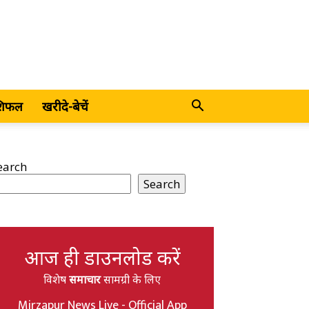
शिफल
खरीदे-बेचें
earch
Search
आज ही डाउनलोड करें
विशेष
समाचार
सामग्री के लिए
Mirzapur News Live - Official App