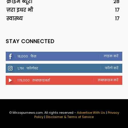
क्राइम ब्यूरो
28
ज़रा इधर भी
17
स्वास्थ्य
17
STAY CONNECTED
लाइक करें
18,000
फैंस
फॉलो करें
1,791
फॉलोवर
सब्सक्राइब करें
179,000
सब्सक्राइबर्स
© Mirzapurnews.com. All rights reserved -
Advertise With Us
|
Privacy
Policy
|
Disclaimer & Terms of Service