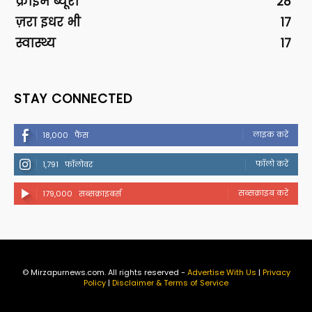
क्राइम ब्यूरो
28
ज़रा इधर भी
17
स्वास्थ्य
17
STAY CONNECTED
लाइक करें
18,000
फैंस
फॉलो करें
1,791
फॉलोवर
सब्सक्राइब करें
179,000
सब्सक्राइबर्स
© Mirzapurnews.com. All rights reserved -
Advertise With Us
|
Privacy
Policy
|
Disclaimer & Terms of Service