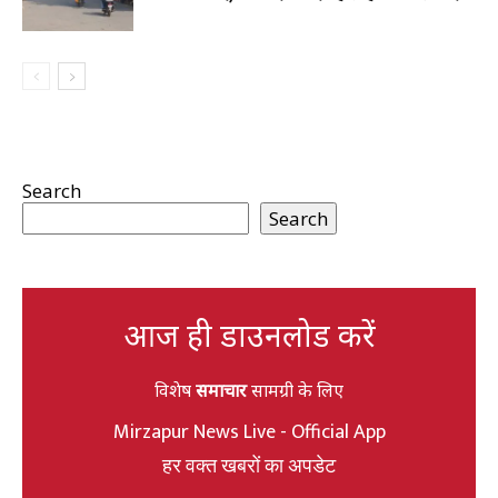
Search
Search
आज ही डाउनलोड करें
विशेष
समाचार
सामग्री के लिए
Mirzapur News Live - Official App
हर वक्त खबरों का अपडेट