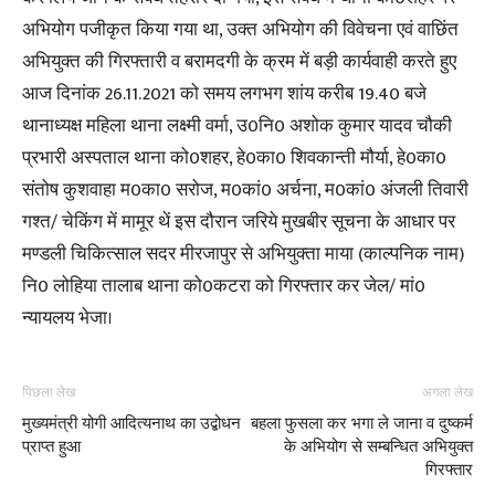
अभियोग पजीकृत किया गया था, उक्त अभियोग की विवेचना एवं वाछिंत
अभियुक्त की गिरफ्तारी व बरामदगी के क्रम में बड़ी कार्यवाही करते हुए
आज दिनांक 26.11.2021 को समय लगभग शांय करीब 19.40 बजे
थानाध्यक्ष महिला थाना लक्ष्मी वर्मा, उ0नि0 अशोक कुमार यादव चौकी
प्रभारी अस्पताल थाना को0शहर, हे0का0 शिवकान्ती मौर्या, हे0का0
संतोष कुशवाहा म0का0 सरोज, म0कां0 अर्चना, म0कां0 अंजली तिवारी
गश्त/ चेकिंग में मामूर थें इस दौरान जरिये मुखबीर सूचना के आधार पर
मण्डली चिकित्साल सदर मीरजापुर से अभियुक्ता माया (काल्पनिक नाम)
नि0 लोहिया तालाब थाना को0कटरा को गिरफ्तार कर जेल/ मां0
न्यायलय भेजा।
पिछला लेख
अगला लेख
मुख्यमंत्री योगी आदित्यनाथ का उद्बोधन
बहला फुसला कर भगा ले जाना व दुष्कर्म
प्राप्त हुआ
के अभियोग से सम्बन्धित अभियुक्त
गिरफ्तार