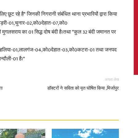
ए छूट रहे है* जिनकी निगरानी संबंधित थाना प्रभारियों द्वारा किया
,पड़री-01,चुनार-02,को0देहात-07,को0
ुगलसराय का 01 सिद्ध दोष बंदी है।तथा *कुल 32 बंदी जमानत पर
News,
-01,हलिया-01,लालगंज-04,को0देहात-03,को0कटरा-01 तथा जनपद
्दौली-01 है।*
Latest
अगला लेख
गा
डॉक्टरों ने सविता को मृत घोषित किया ,मिर्जापुर
News