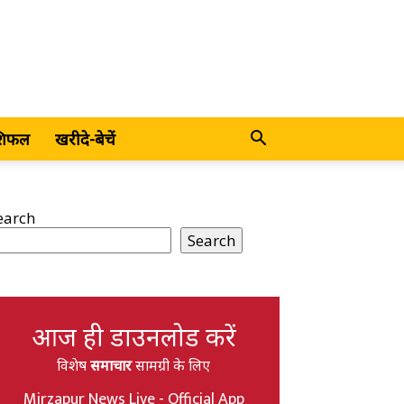
शिफल
खरीदे-बेचें
earch
Search
आज ही डाउनलोड करें
विशेष
समाचार
सामग्री के लिए
Mirzapur News Live - Official App