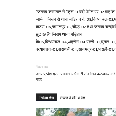
*जनपद कारागार से *कुल 31 बंदी पैरोल पर 02 माह के लि
जायेगा जिसमे से थाना मड़िहान के 08,विन्ध्याचल-02
कटरा-06,जमालपुर-02,चील्ह-02 तथा जनपद चन्दौली म
छूट रहे है* जिसमे थाना मड़िहान
के05,विन्ध्याचल-04,अहरौरा-04,पड़री-01,चुनार
प्रयागराज-01,वाराणसी-04,सोनभद्र-01,भदोही-01,चन
पिछला लेख
उत्तर प्रदेश ग्राम पंचायत अधिकारी संघ वेतन कटवाकर करे
मदद
संबंधित लेख
लेखक से और अधिक