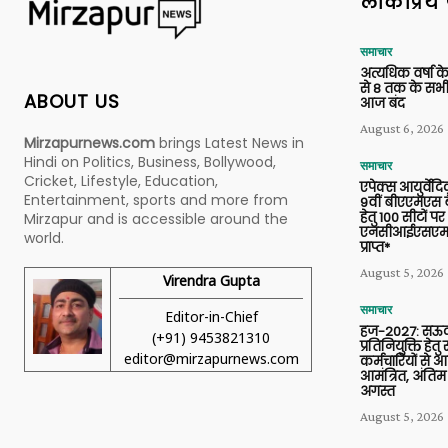
लोकप्रिय 
समाचार
अत्यधिक वर्षा के
से 8 तक के सभी
ABOUT US
आज बंद
August 6, 2026
Mirzapurnews.com
brings Latest News in
Hindi on Politics, Business, Bollywood,
समाचार
Cricket, Lifestyle, Education,
एपेक्स आयुर्वेद
Entertainment, sports and more from
9वीं बीएएमएस बैच
हेतु 100 सीटों पर
Mirzapur and is accessible around the
एनसीआईएसएम 
world.
प्राप्त*
August 5, 2026
Virendra Gupta
समाचार
Editor-in-Chief
हज-2027: सऊदी
(+91) 9453821310
प्रतिनियुक्ति हेत
editor@mirzapurnews.com
कर्मचारियों से 
आमंत्रित, अंतिम
अगस्त
August 5, 2026