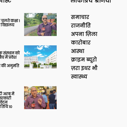
पोस्ट
लोकप्रिय श्रेणियां
समाचार
 चलते कक्षा 1
 विद्यालय
राजनीति
अपना ज़िला
कारोबार
आस्था
िक संस्थान को
 में प्रवेश
क्राइम ब्यूरो
की अनुमति
ज़रा इधर भी
स्वास्थ्य
 अरब में
ु सरकारी
आवेदन
 तिथि 10