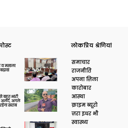
पोस्ट
लोकप्रिय श्रेणियां
समाचार
्जी व मसाला
बढ़ावा
राजनीति
अपना ज़िला
कारोबार
आस्था
 से बहुत भारी
 अलर्ट, अगले
क्राइम ब्यूरो
रहेगा खराब
ज़रा इधर भी
स्वास्थ्य