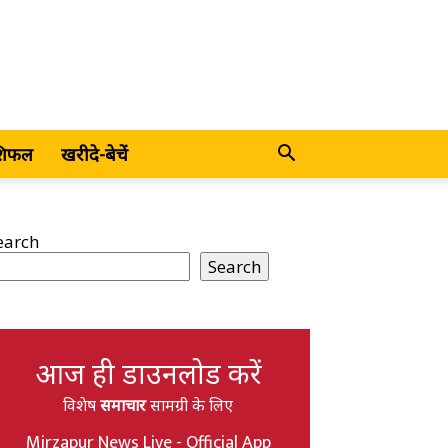
शिफल
खरीदे-बेचें
earch
Search
आज ही डाउनलोड करें
विशेष
समाचार
सामग्री के लिए
Mirzapur News Live - Official App