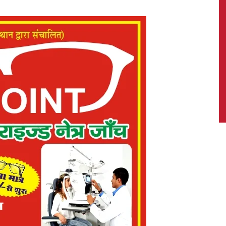
News,
Latest
News