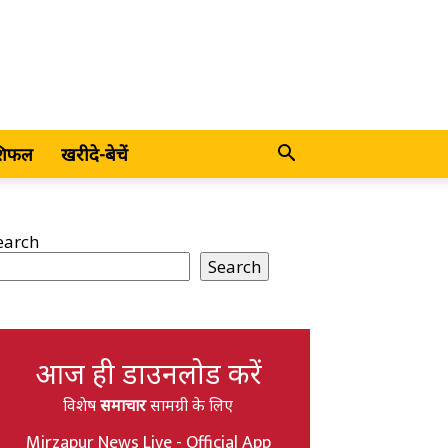
शिफल
खरीदे-बेचें
earch
Search
आज ही डाउनलोड करें
विशेष
समाचार
सामग्री के लिए
Mirzapur News Live - Official App