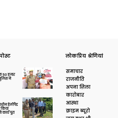
पोस्ट
लोकप्रिय श्रेणियां
समाचार
के 50 हजार
पुलिस ने
राजनीति
अपना ज़िला
कारोबार
आस्था
णाधीन हेलीपैड
े किया
क्राइम ब्यूरो
 कार्य पूरा