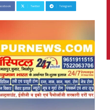
acebook
Twitter
Telegram
News,
Latest
News