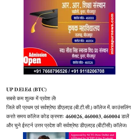
𝐔𝐏 𝐃.𝐄𝐥.𝐄𝐝. (𝐁𝐓𝐂)
सबसे कम शुल्क में प्रवेश लें!
जिले की प्रथम एवं सर्वश्रेष्ठ डीएलएड (बी.टी.सी.) कॉलेज में. काउंसलिंग
करते समय कॉलेज कोड क्रमशः 𝟒𝟔𝟎𝟎𝟐𝟔, 𝟒𝟔𝟎𝟎𝟎𝟑, 𝟒𝟔𝟎𝟎𝟎𝟒 डालें
और चुने ईस्टर्न उत्तर प्रदेश की सर्वश्रेष्ठ डीएलएड (बीटीसी) कॉलेज।