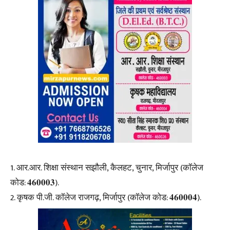
1. आर.आर. शिक्षा संस्थान सझौली, कैलहट, चुनार, मिर्जापुर (कॉलेज
कोड: 𝟒𝟔𝟎𝟎𝟎𝟑).
2. कृषक पी.जी. कॉलेज राजगढ़, मिर्जापुर (कॉलेज कोड: 𝟒𝟔𝟎𝟎𝟎𝟒).