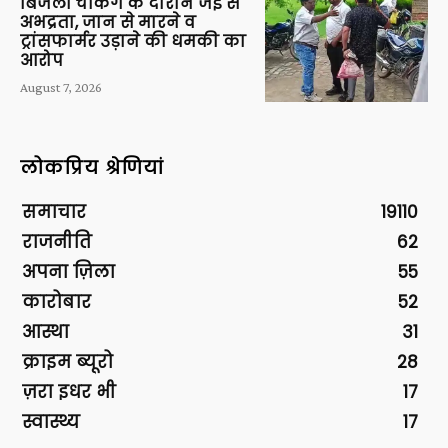
बिजली चेकिंग के दौरान जेई से
अभद्रता, जान से मारने व
ट्रांसफार्मर उड़ाने की धमकी का
आरोप
August 7, 2026
लोकप्रिय श्रेणियां
समाचार
19110
राजनीति
62
अपना ज़िला
55
कारोबार
52
आस्था
31
क्राइम ब्यूरो
28
ज़रा इधर भी
17
स्वास्थ्य
17