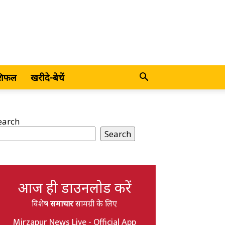
शिफल
खरीदे-बेचें
earch
Search
आज ही डाउनलोड करें
विशेष
समाचार
सामग्री के लिए
Mirzapur News Live - Official App