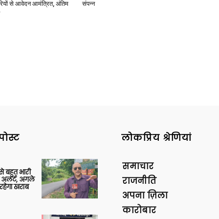
ियों से आवेदन आमंत्रित, अंतिम
संपन्न
News
Paper
पोस्ट
लोकप्रिय श्रेणियां
समाचार
 से बहुत भारी
 अलर्ट, अगले
राजनीति
रहेगा खराब
अपना ज़िला
कारोबार