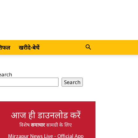
शिफल
खरीदे-बेचें
earch
Search
आज ही डाउनलोड करें
विशेष
समाचार
सामग्री के लिए
Mirzapur News Live - Official App