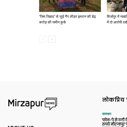
‘जिम जिहाद’ से जुड़े गैंग लीडर इमरान की डेढ़
मिर्जापुर में न
करोड़ की जमीन कुर्क
में दो आरोपी दब
लोकप्रिय 
समाचार
फोन-पे से ठगी 
रुपये मीरजापुर 