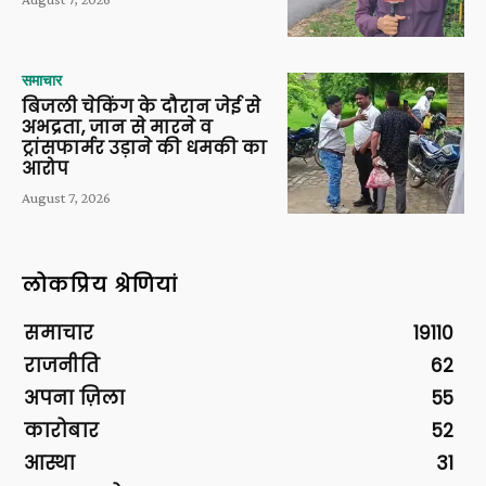
समाचार
बिजली चेकिंग के दौरान जेई से
अभद्रता, जान से मारने व
ट्रांसफार्मर उड़ाने की धमकी का
आरोप
August 7, 2026
लोकप्रिय श्रेणियां
समाचार
19110
राजनीति
62
अपना ज़िला
55
कारोबार
52
आस्था
31