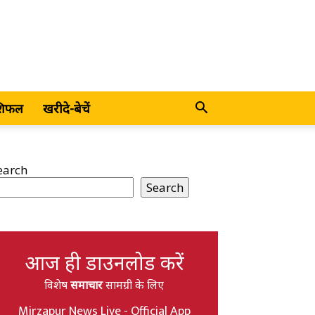
शिफल
खरीदे-बेचें
earch
Search
आज ही डाउनलोड करें
विशेष
समाचार
सामग्री के लिए
Mirzapur News Live - Official App