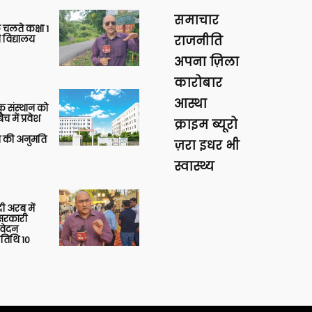
समाचार
 चलते कक्षा 1
 विद्यालय
राजनीति
अपना ज़िला
कारोबार
आस्था
िक संस्थान को
 में प्रवेश
क्राइम ब्यूरो
की अनुमति
ज़रा इधर भी
स्वास्थ्य
 अरब में
ु सरकारी
आवेदन
 तिथि 10