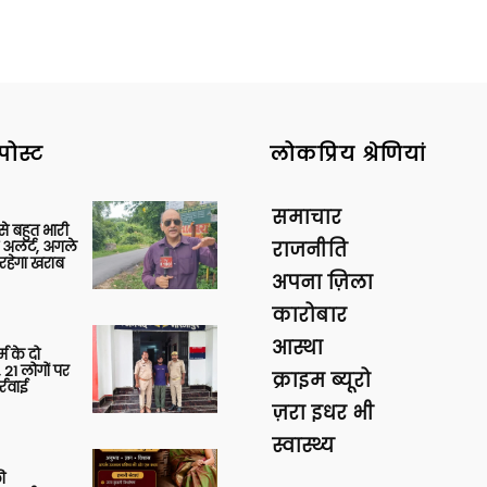
पोस्ट
लोकप्रिय श्रेणियां
समाचार
 से बहुत भारी
 अलर्ट, अगले
राजनीति
रहेगा खराब
अपना ज़िला
कारोबार
आस्था
र्म के दो
 21 लोगों पर
क्राइम ब्यूरो
्रवाई
ज़रा इधर भी
स्वास्थ्य
ी