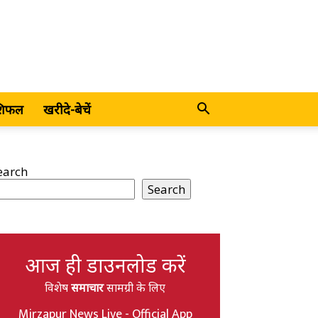
शिफल
खरीदे-बेचें
earch
Search
आज ही डाउनलोड करें
विशेष
समाचार
सामग्री के लिए
Mirzapur News Live - Official App