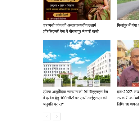
वाराणसी जोन की अन्तरजनपदीय एलार्म
मिर्जापुर में गं
एफिसिएन्सी रेस में मीरजापुर ने मारी बाजी
एपेक्स आयुर्वेदिक संस्थान को 9वीं बीएएमएस बैच
हज-2027: सऊदी 
में प्रवेश हेतु 100 सीटों पर एनसीआईएसएम की
सरकारी कर्मचार
अनुमति प्राप्त*
तिथि 10 अगस्त