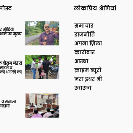
पोस्ट
लोकप्रिय श्रेणियां
समाचार
र ऑडियो
थाने का मुख्य
राजनीति
अपना ज़िला
कारोबार
आस्था
 दौरान जेई से
 मारने व
क्राइम ब्यूरो
ाने की धमकी का
ज़रा इधर भी
स्वास्थ्य
्जी व मसाला
बढ़ावा