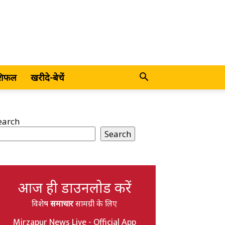
शिफल
खरीदे-बेचें
earch
Search
आज ही डाउनलोड करें
विशेष
समाचार
सामग्री के लिए
Mirzapur News Live - Official App