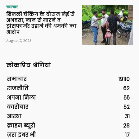
समाचार
बिजली चेकिंग के दौरान जेई से
अभद्रता, जान से मारने व
ट्रांसफार्मर उड़ाने की धमकी का
आरोप
August 7, 2026
लोकप्रिय श्रेणियां
समाचार
19110
राजनीति
62
अपना ज़िला
55
कारोबार
52
आस्था
31
क्राइम ब्यूरो
28
ज़रा इधर भी
17