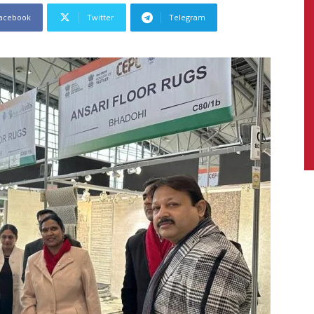
acebook
Twitter
Telegram
News,
Latest
News