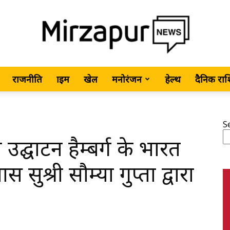
राजनीति
क्राइम
खेल
मनोरंजन
हेल्थ
दैनिक रा
MirzapurNews.com
S
द्घाटन हैम्बर्ग के भारत
•
सुश्री सौम्या गुप्ता द्वारा
Hindi