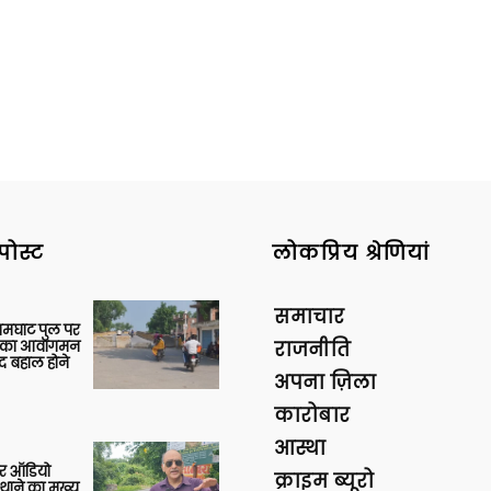
पोस्ट
लोकप्रिय श्रेणियां
समाचार
आमघाट पुल पर
ों का आवागमन
राजनीति
द बहाल होने
अपना ज़िला
कारोबार
आस्था
र ऑडियो
क्राइम ब्यूरो
थाने का मुख्य