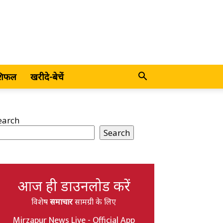
शिफल
खरीदे-बेचें
earch
Search
आज ही डाउनलोड करें
विशेष
समाचार
सामग्री के लिए
Mirzapur News Live - Official App