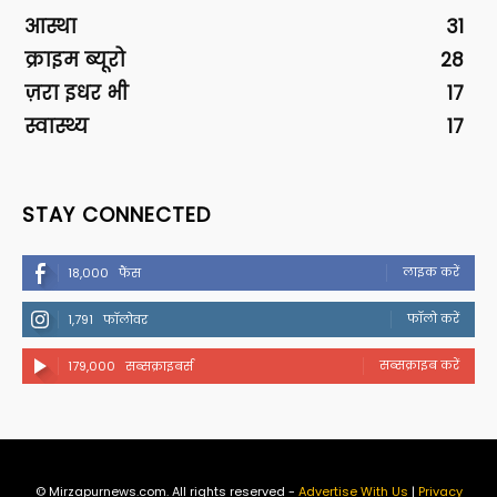
आस्था
31
क्राइम ब्यूरो
28
ज़रा इधर भी
17
स्वास्थ्य
17
STAY CONNECTED
लाइक करें
18,000
फैंस
फॉलो करें
1,791
फॉलोवर
सब्सक्राइब करें
179,000
सब्सक्राइबर्स
© Mirzapurnews.com. All rights reserved -
Advertise With Us
|
Privacy