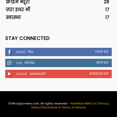
क्राइम ब्यूरो
28
ज़रा इधर भी
17
स्वास्थ्य
17
STAY CONNECTED
लाइक करें
18,000
फैंस
फॉलो करें
1,791
फॉलोवर
सब्सक्राइब करें
179,000
सब्सक्राइबर्स
© Mirzapurnews.com. All rights reserved -
Advertise With Us
|
Privacy
Policy
|
Disclaimer & Terms of Service