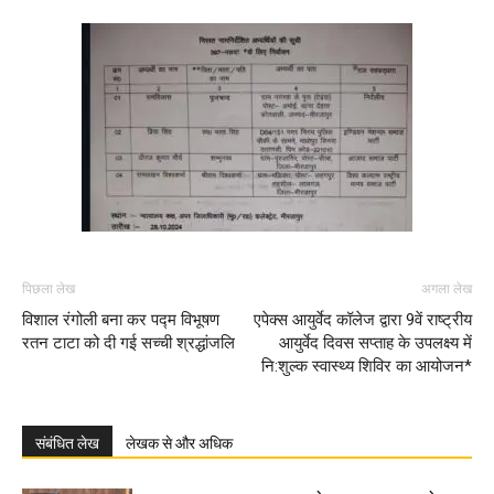
पिछला लेख
अगला लेख
विशाल रंगोली बना कर पद्म विभूषण
एपेक्स आयुर्वेद कॉलेज द्वारा 9वें राष्ट्रीय
रतन टाटा को दी गई सच्ची श्रद्धांजलि
आयुर्वेद दिवस सप्ताह के उपलक्ष्य में
नि:शुल्क स्वास्थ्य शिविर का आयोजन*
संबंधित लेख
लेखक से और अधिक