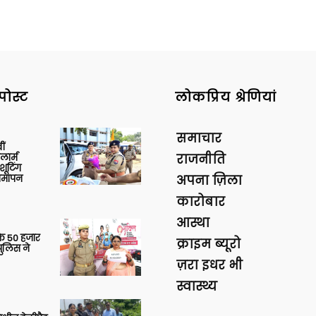
पोस्ट
लोकप्रिय श्रेणियां
समाचार
ीं
ार्म
राजनीति
शूटिंग
 समापन
अपना ज़िला
कारोबार
आस्था
के 50 हजार
क्राइम ब्यूरो
पुलिस ने
ज़रा इधर भी
स्वास्थ्य