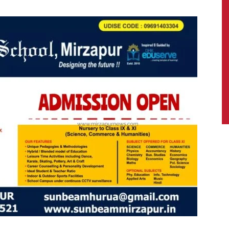
News,
Latest
News