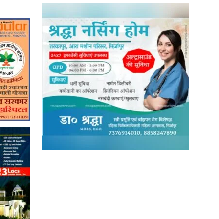
in
Hindi,
Today
Hindi