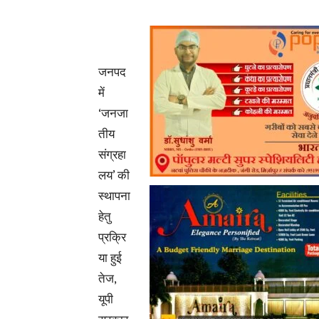
जनपद
में
‘जनजा
तीय
संग्रहा
लय’ की
स्थापना
हेतु
प्रक्रि
या हुई
तेज,
यूपी