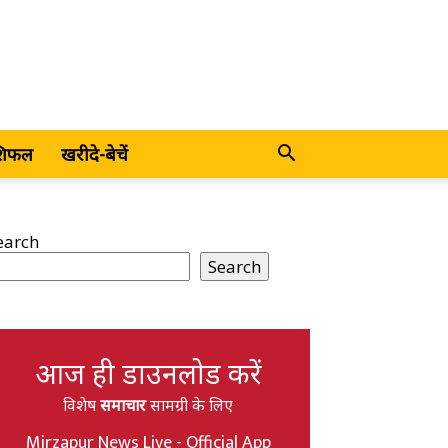
शिफल
खरीदे-बेचें
earch
Search
आज ही डाउनलोड करें
विशेष
समाचार
सामग्री के लिए
Mirzapur News Live - Official App