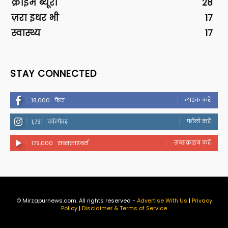
क्राइम ब्यूरो
28
ज़रा इधर भी
17
स्वास्थ्य
17
STAY CONNECTED
लाइक करें
18,000
फैंस
फॉलो करें
1,791
फॉलोवर
सब्सक्राइब करें
179,000
सब्सक्राइबर्स
© Mirzapurnews.com. All rights reserved -
Advertise With Us
|
Privacy
Policy
|
Disclaimer & Terms of Service