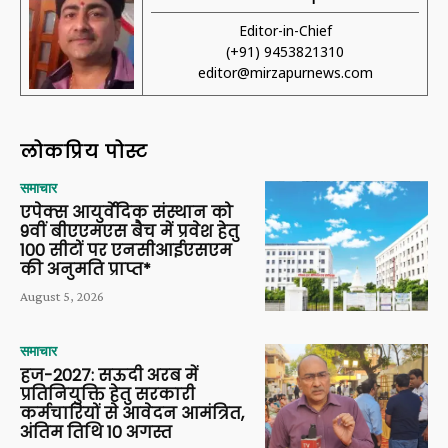
Editor-in-Chief
(+91) 9453821310
editor@mirzapurnews.com
लोकप्रिय पोस्ट
समाचार
एपेक्स आयुर्वेदिक संस्थान को
9वीं बीएएमएस बैच में प्रवेश हेतु
100 सीटों पर एनसीआईएसएम
की अनुमति प्राप्त*
August 5, 2026
समाचार
हज-2027: सऊदी अरब में
प्रतिनियुक्ति हेतु सरकारी
कर्मचारियों से आवेदन आमंत्रित,
अंतिम तिथि 10 अगस्त