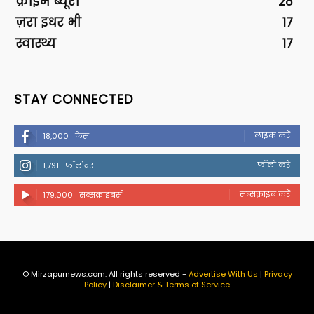
क्राइम ब्यूरो
28
ज़रा इधर भी
17
स्वास्थ्य
17
STAY CONNECTED
लाइक करें
18,000
फैंस
फॉलो करें
1,791
फॉलोवर
सब्सक्राइब करें
179,000
सब्सक्राइबर्स
© Mirzapurnews.com. All rights reserved -
Advertise With Us
|
Privacy
Policy
|
Disclaimer & Terms of Service