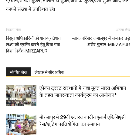
प्रधान,शारदा शुक्ल ,भोलानाथ शुक्ल,अशोक शुक्ल,बंशी शुक्ल,आदि लोग
काफी संख्या में उपस्थित रहे।
पिछला लेख
अगला लेख
विद्युत अधिकारियों को शत-प्रतिशत
ब्लाक परिसर जमालपुर में जमकर उड़े
लक्ष्य की प्राप्ति करने हेतु दिया गया
अबीर गुलाल-MIRZAPUR
दिशा निर्देश-MIRZAPUR
संबंधित लेख
लेखक से और अधिक
एपेक्स ट्रस्ट संस्थानों में नशा मुक्त भारत अभियान
के तहत जागरूकता कार्यक्रम का आयोजन*
मीरजापुर में 29वीं अंतरजनपदीय एलार्म एफिसिएंसी
रेस/शूटिंग प्रतियोगिता का समापन