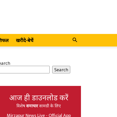
शिफल
खरीदे-बेचें
earch
Search
आज ही डाउनलोड करें
विशेष
समाचार
सामग्री के लिए
Mirzapur News Live - Official App