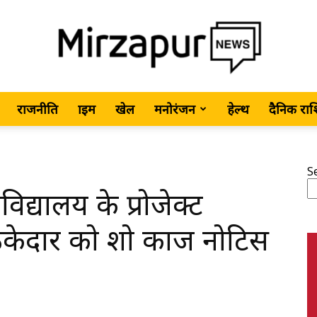
राजनीति
क्राइम
खेल
मनोरंजन
हेल्थ
दैनिक रा
MirzapurNews.com
S
विद्यालय के प्रोजेक्ट
•
 ठेकेदार को शो काज नोटिस
Hindi