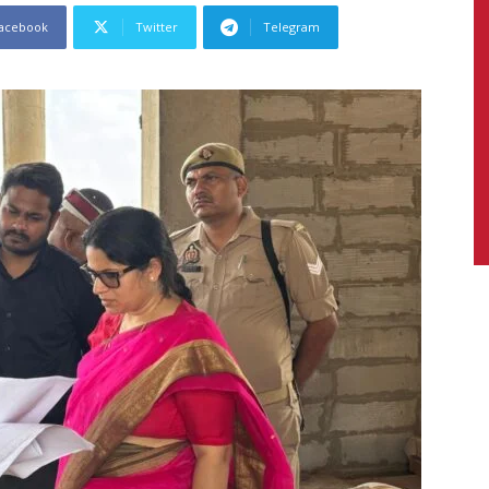
acebook
Twitter
Telegram
News,
Latest
News