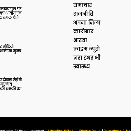
समाचार
आमघाट पुल पर
ों का आवागमन
राजनीति
द बहाल होने
अपना ज़िला
कारोबार
आस्था
र ऑडियो
क्राइम ब्यूरो
थाने का मुख्य
ज़रा इधर भी
स्वास्थ्य
 दौरान जेई से
 मारने व
ाने की धमकी का
ws.com. All rights reserved -
Advertise With Us
|
Privacy Policy
|
Disclaimer & Ter