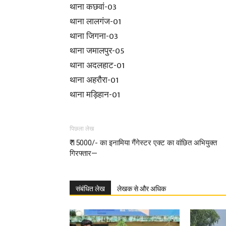
थाना कछवां-03
थाना लालगंज-01
थाना जिगना-03
थाना जमालपुर-05
थाना अदलहाट-01
थाना अहरौरा-01
थाना मड़िहान-01
पिछला लेख
₹ 15000/- का इनामिया गैंगेस्टर एक्ट का वांछित अभियुक्त
गिरफ्तार—
संबंधित लेख
लेखक से और अधिक