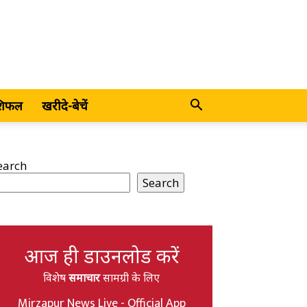
शिफल
खरीदे-बेचें
earch
Search
आज ही डाउनलोड करें
विशेष
समाचार
सामग्री के लिए
Mirzapur News Live - Official App