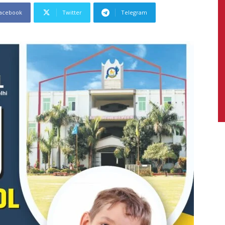
acebook
Twitter
Telegram
News,
Latest
News