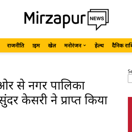
राजनीति
क्राइम
खेल
मनोरंजन
हेल्थ
दैनिक रा
MirzapurNews.com
S
ी ओर से नगर पालिका
•
ुंदर केसरी ने प्राप्त किया
Hindi