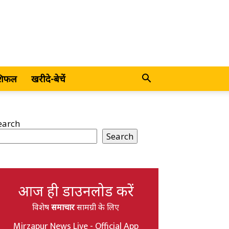
शिफल
खरीदे-बेचें
earch
Search
आज ही डाउनलोड करें
विशेष
समाचार
सामग्री के लिए
Mirzapur News Live - Official App