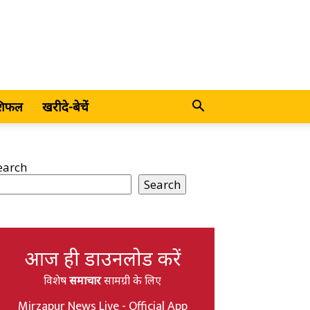
शिफल
खरीदे-बेचें
earch
Search
आज ही डाउनलोड करें
विशेष
समाचार
सामग्री के लिए
Mirzapur News Live - Official App