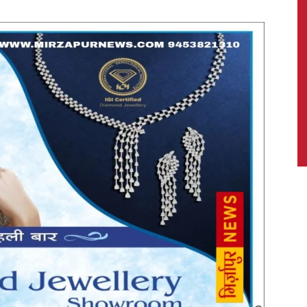
News,
Latest
News