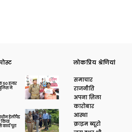
पोस्ट
लोकप्रिय श्रेणियां
समाचार
के 50 हजार
पुलिस ने
राजनीति
अपना ज़िला
कारोबार
आस्था
णाधीन हेलीपैड
े किया
क्राइम ब्यूरो
 कार्य पूरा