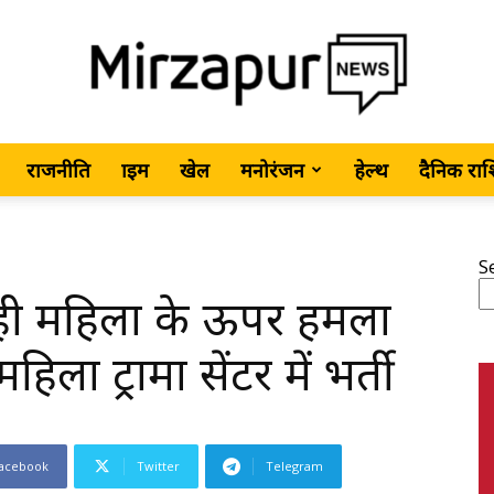
राजनीति
क्राइम
खेल
मनोरंजन
हेल्थ
दैनिक रा
MirzapurNews.com
S
 रही महिला के ऊपर हमला
•
िला ट्रामा सेंटर में भर्ती
acebook
Twitter
Telegram
Hindi