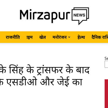
राजनीति
क्राइम
खेल
मनोरंजन
हेल्थ
दैनिक रा
MirzapurNews.com
S
े सिंह के ट्रांसफर के बाद
•
के एसडीओ और जेई का
Hindi