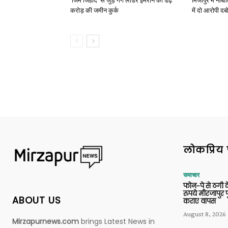
‘जिम जिहाद’ से जुड़े गैंग लीडर इमरान की डेढ़
मिर्जापुर में न
करोड़ की जमीन कुर्क
में दो आरोपी दब
लोकप्रिय 
समाचार
फोन-पे से ठगी 
रुपये मीरजापुर 
ABOUT US
कराए वापस
August 8, 2026
Mirzapurnews.com
brings Latest News in