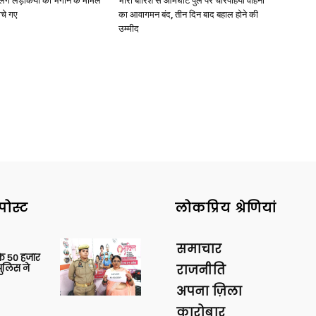
ाबालिग लड़कियों को भगाने के मामले
भारी बारिश से आमघाट पुल पर चारपहिया वाहनों
ोचे गए
का आवागमन बंद, तीन दिन बाद बहाल होने की
उम्मीद
News
Paper
पोस्ट
लोकप्रिय श्रेणियां
समाचार
के 50 हजार
पुलिस ने
राजनीति
अपना ज़िला
कारोबार