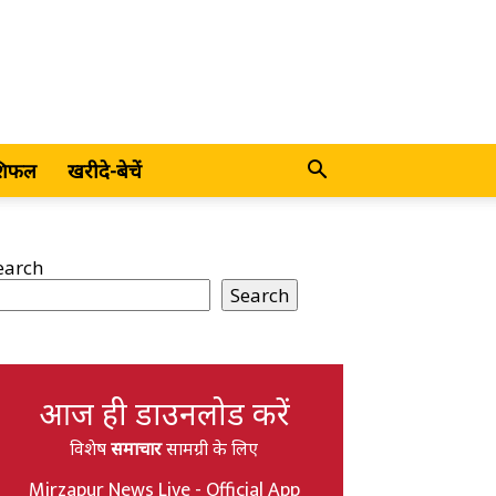
शिफल
खरीदे-बेचें
earch
Search
आज ही डाउनलोड करें
विशेष
समाचार
सामग्री के लिए
Mirzapur News Live - Official App