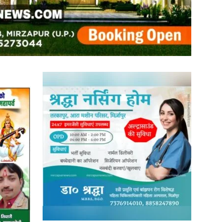
in
Hindi,
Today
Hindi