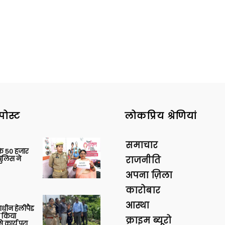
पोस्ट
लोकप्रिय श्रेणियां
समाचार
के 50 हजार
पुलिस ने
राजनीति
अपना ज़िला
कारोबार
आस्था
णाधीन हेलीपैड
े किया
क्राइम ब्यूरो
 कार्य पूरा