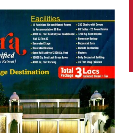
News,
Latest
News