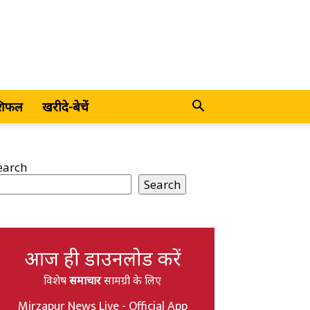
शिफल
खरीदे-बेचें
earch
Search
आज ही डाउनलोड करें
विशेष
समाचार
सामग्री के लिए
Mirzapur News Live - Official App