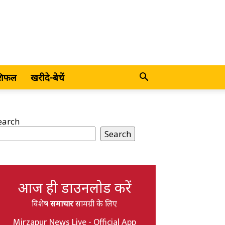
शिफल
खरीदे-बेचें
earch
Search
आज ही डाउनलोड करें
विशेष
समाचार
सामग्री के लिए
Mirzapur News Live - Official App