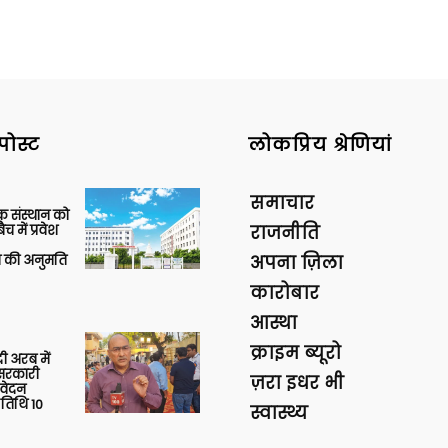
पोस्ट
लोकप्रिय श्रेणियां
समाचार
िक संस्थान को
 में प्रवेश
राजनीति
की अनुमति
अपना ज़िला
कारोबार
आस्था
क्राइम ब्यूरो
 अरब में
ु सरकारी
ज़रा इधर भी
आवेदन
 तिथि 10
स्वास्थ्य