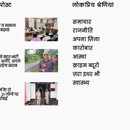
पोस्ट
लोकप्रिय श्रेणियां
समाचार
्जी व मसाला
बढ़ावा
राजनीति
अपना ज़िला
कारोबार
आस्था
 से बहुत भारी
 अलर्ट, अगले
क्राइम ब्यूरो
रहेगा खराब
ज़रा इधर भी
स्वास्थ्य
र्म के दो
 21 लोगों पर
्रवाई