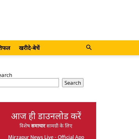
शिफल
खरीदे-बेचें
earch
Search
आज ही डाउनलोड करें
विशेष
समाचार
सामग्री के लिए
Mirzapur News Live - Official App