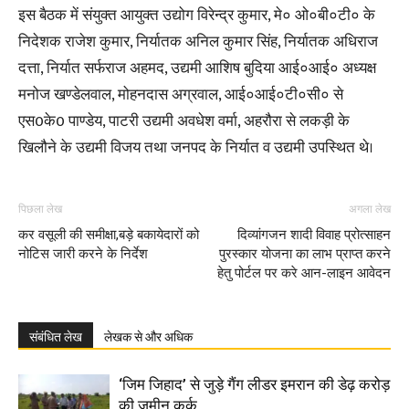
इस बैठक में संयुक्त आयुक्त उद्योग विरेन्द्र कुमार, मे० ओ०बी०टी० के
निदेशक राजेश कुमार, निर्यातक अनिल कुमार सिंह, निर्यातक अधिराज
दत्ता, निर्यात सर्फराज अहमद, उद्यमी आशिष बुदिया आई०आई० अध्यक्ष
मनोज खण्डेलवाल, मोहनदास अग्रवाल, आई०आई०टी०सी० से
एस0के0 पाण्डेय, पाटरी उद्यमी अवधेश वर्मा, अहरौरा से लकड़ी के
खिलौने के उद्यमी विजय तथा जनपद के निर्यात व उद्यमी उपस्थित थे।
पिछला लेख
अगला लेख
कर वसूली की समीक्षा,बड़े बकायेदारों को
दिव्यांगजन शादी विवाह प्रोत्साहन
नोटिस जारी करने के निर्देश
पुरस्कार योजना का लाभ प्राप्त करने
हेतु पोर्टल पर करे आन-लाइन आवेदन
संबंधित लेख
लेखक से और अधिक
‘जिम जिहाद’ से जुड़े गैंग लीडर इमरान की डेढ़ करोड़
की जमीन कुर्क