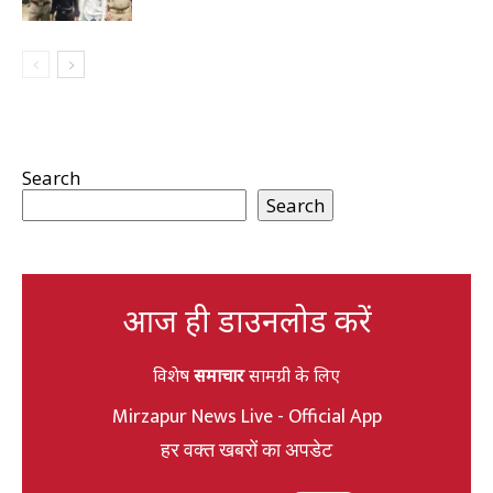
Search
Search
आज ही डाउनलोड करें
विशेष
समाचार
सामग्री के लिए
Mirzapur News Live - Official App
हर वक्त खबरों का अपडेट