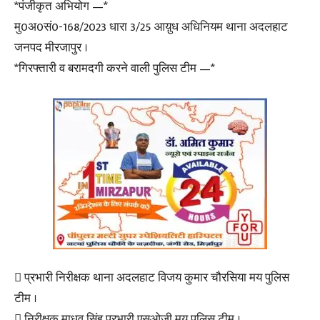
*पंजीकृत अभियोग —*
मु0अ0सं0-168/2023 धारा 3/25 आय़ुध अधिनियम थाना अदलहाट
जनपद मीरजापुर ।
*गिरफ्तारी व बरामदगी करने वाली पुलिस टीम —*
 प्रभारी निरीक्षक थाना अदलहाट विजय कुमार चौरसिया मय पुलिस
टीम ।
 निरीक्षक माधव सिंह प्रभारी एसओजी मय पुलिस टीम ।