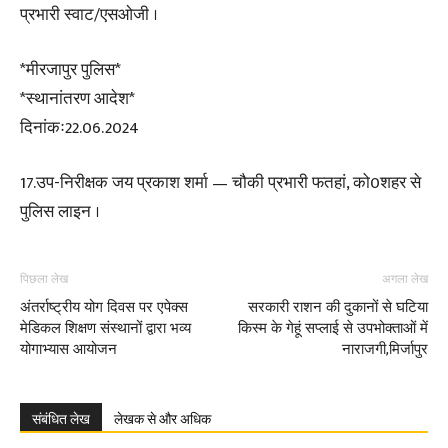
प्रभारी स्वाट/एसओजी ।
*मीरजापुर पुलिस*
*स्थानांतरण आदेश*
दिनांकः22.06.2024
17.उप-निरीक्षक जय प्रकाश शर्मा — चौकी प्रभारी फतहां, को0शहर से
पुलिस लाइन ।
पिछला लेख
अगला लेख
अंतर्राष्ट्रीय योग दिवस पर एपेक्स
सरकारी राशन की दुकानों से घटिया
मेडिकल शिक्षण संस्थानों द्वारा भव्य
किस्म के गेहूं सप्लाई से उपभोक्ताओं में
योगाभ्यास आयोजन
नाराजगी,मिर्जापुर
संबंधित लेख
लेखक से और अधिक