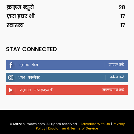
क्राइम ब्यूरो
28
ज़रा इधर भी
17
स्वास्थ्य
17
STAY CONNECTED
लाइक करें
18,000
फैंस
फॉलो करें
1,791
फॉलोवर
सब्सक्राइब करें
179,000
सब्सक्राइबर्स
© Mirzapurnews.com. All rights reserved -
Advertise With Us
|
Privacy
Policy
|
Disclaimer & Terms of Service