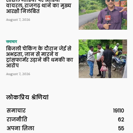
सोशल मीडिया पर ऑडियो
वायरल, राजगढ़ थाने का मुख्य
आरक्षी निलंबित
August 7, 2026
समाचार
बिजली चेकिंग के दौरान जेई से
अभद्रता, जान से मारने व
ट्रांसफार्मर उड़ाने की धमकी का
आरोप
August 7, 2026
लोकप्रिय श्रेणियां
समाचार
19110
राजनीति
62
अपना ज़िला
55