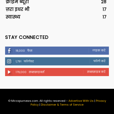
क्राइम ब्यूरो
28
ज़रा इधर भी
17
स्वास्थ्य
17
STAY CONNECTED
लाइक करें
18,000
फैंस
फॉलो करें
1,791
फॉलोवर
सब्सक्राइब करें
179,000
सब्सक्राइबर्स
© Mirzapurnews.com. All rights reserved -
Advertise With Us
|
Privacy
Policy
|
Disclaimer & Terms of Service