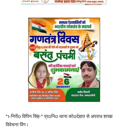
*1-निरी0 विपिन सिंह-* प्र0नि0 थाना को0देहात से अपराध शाखा
विवेचना विंग ।