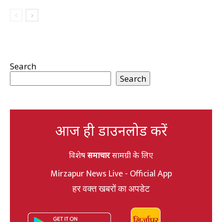
Search
Search
आज ही डाउनलोड करें
विशेष
समाचार
सामग्री के लिए
Mirzapur News Live - Official App
हर वक्त खबरों का अपडेट